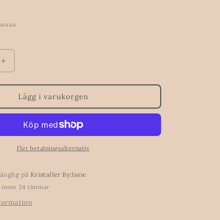
assan.
Öka
kvantitet
för
Lepidolit
Lägg i varukorgen
–
rå
kristall
för
lugn
Fler betalningsalternativ
&amp;
balans
gänglig på
Kristaller By:Issie
o inom 24 timmar
nformation