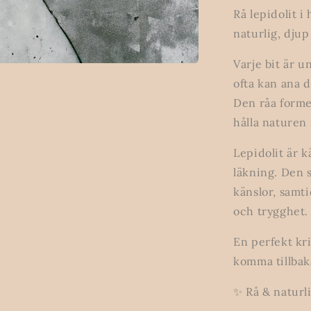
Rå lepidolit i
naturlig, djup
Varje bit är u
ofta kan ana d
Den råa forme
hålla naturen
Lepidolit är 
läkning. Den s
känslor, samti
och trygghet.
En perfekt kri
komma tillbaka
✨ Rå & naturl