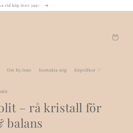
va vid köp över 299:-
Varukorg
Om By:Issie
Kontakta mig
Köpvillkor ♡
ssie
lit – rå kristall för
& balans