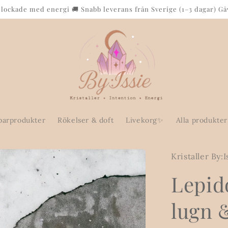
plockade med energi 🚚 Snabb leverans från Sverige (1–3 dagar) Gå
parprodukter
Rökelser & doft
Livekorg✨
Alla produkter
Kristaller By:I
Lepido
lugn 