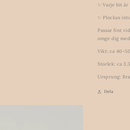
✨ Varje bit är
✨ Plockas intui
Passar fint vi
omge dig med 
Vikt: ca 40–5
Storlek: ca 3
Ursprung: Bra
Dela