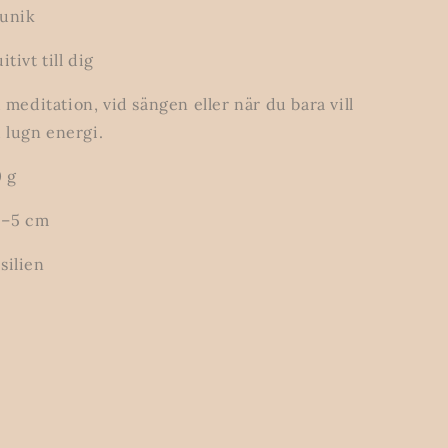
 unik
tivt till dig
d meditation, vid sängen eller när du bara vill
lugn energi.
0 g
,5–5 cm
silien