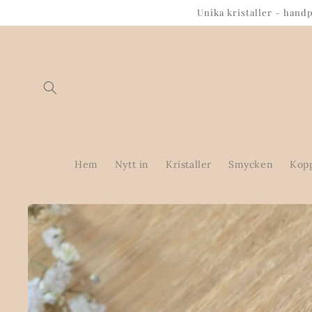
vidare
Unika kristaller – hand
till
innehåll
Hem
Nytt in
Kristaller
Smycken
Kop
Gå vidare till
produktinformation