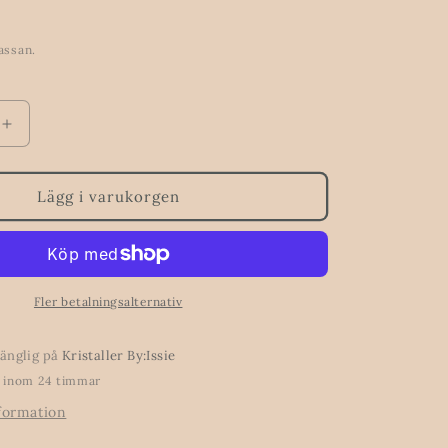
assan.
Öka
kvantitet
för
Rosa
Lägg i varukorgen
Turmalin
–
Hjärtats
e
Välsignelse
8
Fler betalningsalternativ
mm
gänglig på
Kristaller By:Issie
o inom 24 timmar
nformation