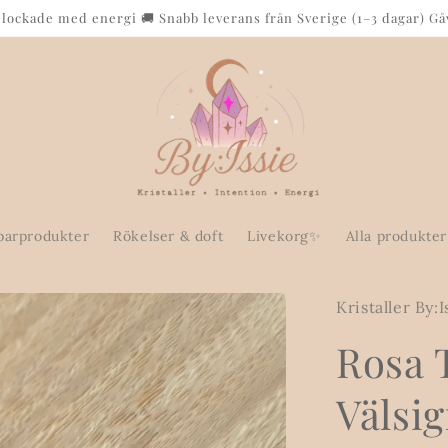
plockade med energi 🚚 Snabb leverans från Sverige (1–3 dagar) Gå
parprodukter
Rökelser & doft
Livekorg✨
Alla produkter
Kristaller By:I
Rosa 
Välsi