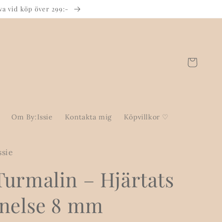
va vid köp över 299:-
Varukorg
Om By:Issie
Kontakta mig
Köpvillkor ♡
ssie
Turmalin – Hjärtats
gnelse 8 mm